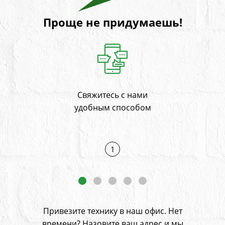
Проще не придумаешь!
Свяжитесь с нами
На
и
удобным способом
1
Привезите технику в наш офис. Нет
времени? Назовите ваш адрес
и мы