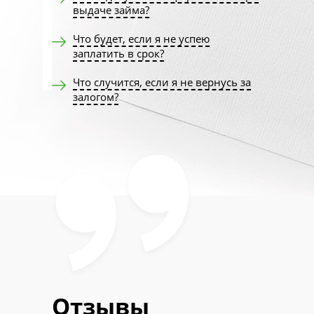
выдаче займа?
Что будет, если я не успею
заплатить в срок?
Что случится, если я не вернусь за
залогом?
Отзывы