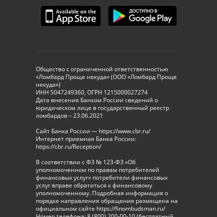
Общество с ограниченной ответственностью
«Ломбард Проще некуда» (ООО «Ломбард Проще
некуда»)
ИНН 5047249360, ОГРН 1215000027274
Дата внесения Банком России сведений о
юридическом лице в государственный реестр
ломбардов – 23.06.2021
Сайт Банка России — https://www.cbr.ru/
Интернет приемная Банка России:
https://cbr.ru/Reception/
В соответствии с ФЗ № 123-ФЗ «Об
уполномоченном по правам потребителей
финансовых услуг» потребители финансовых
услуг вправе обратиться к финансовому
уполномоченному. Подробная информация о
порядке направления обращения размещена на
официальном сайте https://finombudsman.ru/
Номер телефона: 8 (800) 200-00-10 (бесплатный