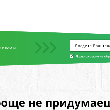
 к вам и
Я даю
согласие
на об
още не придумае