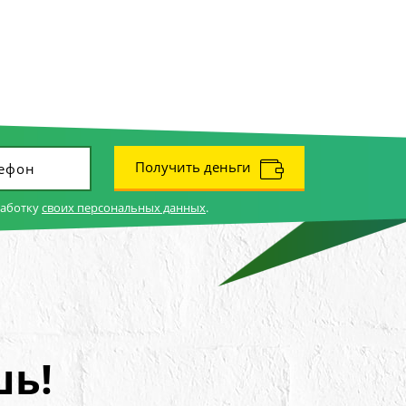
Получить деньги
работку
своих персональных данных
.
шь!