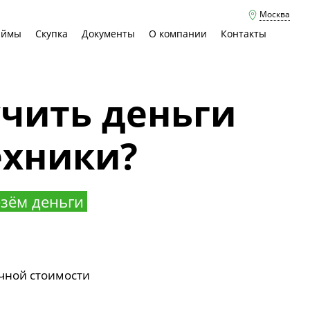
Москва
аймы
Скупка
Документы
О компании
Контакты
учить деньги
ехники?
зём деньги
чной стоимости