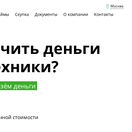
Москва
аймы
Скупка
Документы
О компании
Контакты
учить деньги
ехники?
зём деньги
чной стоимости