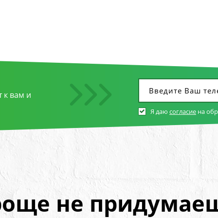
 к вам и
Я даю
согласие
на об
още не придумае