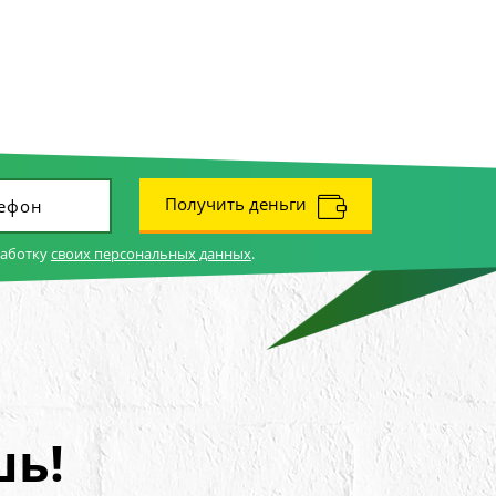
Получить деньги
работку
своих персональных данных
.
шь!