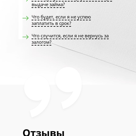
выдаче займа?
Что будет, если я не успею
заплатить в срок?
Что случится, если я не вернусь за
залогом?
Отзывы