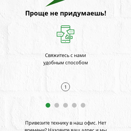
Проще не придумаешь!
Свяжитесь с нами
На
и
удобным способом
1
Привезите технику в наш офис. Нет
времени? Назовите ваш адрес
и мы