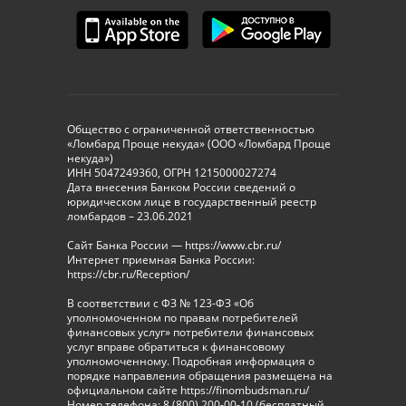
Общество с ограниченной ответственностью
«Ломбард Проще некуда» (ООО «Ломбард Проще
некуда»)
ИНН 5047249360, ОГРН 1215000027274
Дата внесения Банком России сведений о
юридическом лице в государственный реестр
ломбардов – 23.06.2021
Сайт Банка России — https://www.cbr.ru/
Интернет приемная Банка России:
https://cbr.ru/Reception/
В соответствии с ФЗ № 123-ФЗ «Об
уполномоченном по правам потребителей
финансовых услуг» потребители финансовых
услуг вправе обратиться к финансовому
уполномоченному. Подробная информация о
порядке направления обращения размещена на
официальном сайте https://finombudsman.ru/
Номер телефона: 8 (800) 200-00-10 (бесплатный