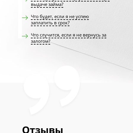
выдаче займа?
Что будет, если я не успею
заплатить в срок?
Что случится, если я не вернусь за
залогом?
Отзывы