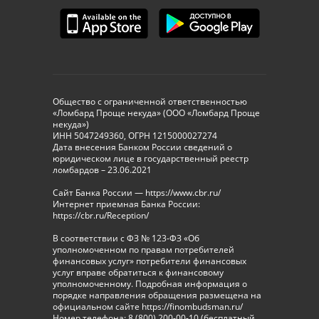
Общество с ограниченной ответственностью
«Ломбард Проще некуда» (ООО «Ломбард Проще
некуда»)
ИНН 5047249360, ОГРН 1215000027274
Дата внесения Банком России сведений о
юридическом лице в государственный реестр
ломбардов – 23.06.2021
Сайт Банка России — https://www.cbr.ru/
Интернет приемная Банка России:
https://cbr.ru/Reception/
В соответствии с ФЗ № 123-ФЗ «Об
уполномоченном по правам потребителей
финансовых услуг» потребители финансовых
услуг вправе обратиться к финансовому
уполномоченному. Подробная информация о
порядке направления обращения размещена на
официальном сайте https://finombudsman.ru/
Номер телефона: 8 (800) 200-00-10 (бесплатный