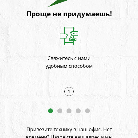
Проще не придумаешь!
Свяжитесь с нами
На
и
удобным способом
1
Привезите технику в наш офис. Нет
времени? Назовите ваш адрес
и мы