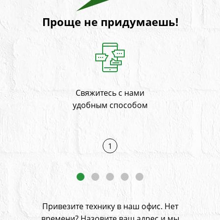
Проще не придумаешь!
Свяжитесь с нами
На
и
удобным способом
1
Привезите технику в наш офис. Нет
времени? Назовите ваш адрес
и мы