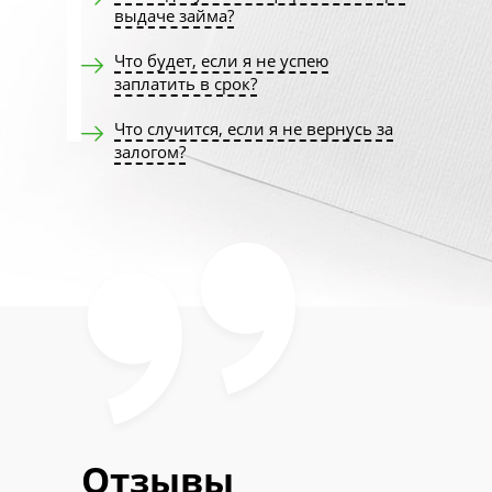
выдаче займа?
Что будет, если я не успею
заплатить в срок?
Что случится, если я не вернусь за
залогом?
Отзывы