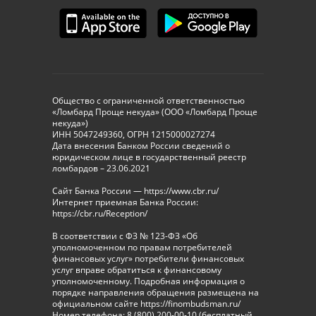
Общество с ограниченной ответственностью
«Ломбард Проще некуда» (ООО «Ломбард Проще
некуда»)
ИНН 5047249360, ОГРН 1215000027274
Дата внесения Банком России сведений о
юридическом лице в государственный реестр
ломбардов – 23.06.2021
Сайт Банка России — https://www.cbr.ru/
Интернет приемная Банка России:
https://cbr.ru/Reception/
В соответствии с ФЗ № 123-ФЗ «Об
уполномоченном по правам потребителей
финансовых услуг» потребители финансовых
услуг вправе обратиться к финансовому
уполномоченному. Подробная информация о
порядке направления обращения размещена на
официальном сайте https://finombudsman.ru/
Номер телефона: 8 (800) 200-00-10 (бесплатный