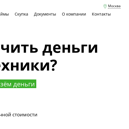
Москва
аймы
Скупка
Документы
О компании
Контакты
учить деньги
ехники?
зём деньги
чной стоимости