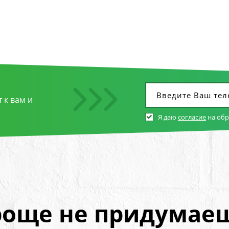
 к вам и
Я даю
согласие
на об
още не придумае