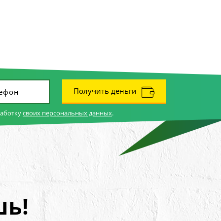
Получить деньги
работку
своих персональных данных
.
шь!