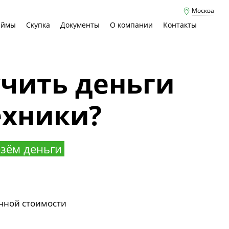
Москва
аймы
Скупка
Документы
О компании
Контакты
учить деньги
ехники?
зём деньги
чной стоимости