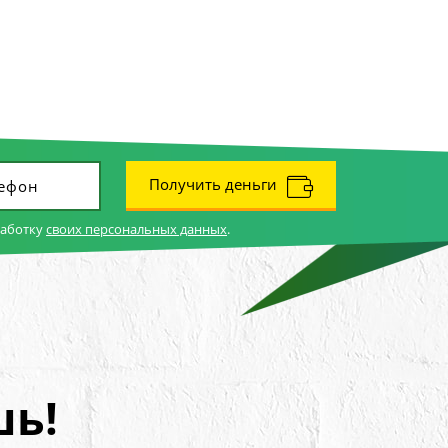
Получить деньги
работку
своих персональных данных
.
шь!