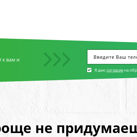
 к вам и
Я даю
согласие
на об
още не придумае