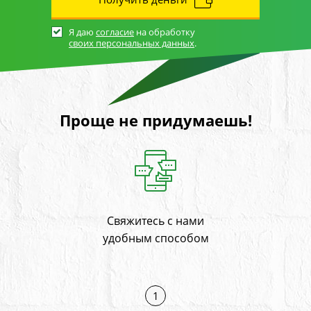
Я даю
согласие
на обработку
своих персональных данных
.
Проще не придумаешь!
Свяжитесь с нами
На
и
удобным способом
1