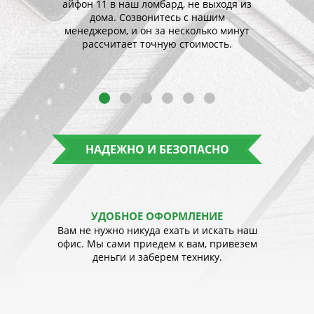
ту или
айфон 11 в наш ломбард, не выходя из
поруч
те всю
дома. Созвонитесь с нашим
иметь
 месте
менеджером, и он за несколько минут
друго
ки.
рассчитает точную стоимость.
НАДЕЖНО И БЕЗОПАСНО
ЗАКОННО
УДОБНОЕ ОФОРМЛЕНИЕ
еобходимая
Вам не нужно никуда ехать и искать наш
Вам боль
ментация и
офис. Мы сами приедем к вам, привезем
м
 рискуете.
деньги и заберем технику.
кратча
смартфон
Мобиль