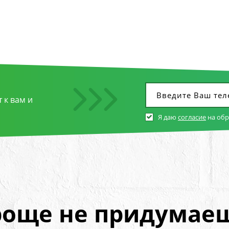
 к вам и
Я даю
согласие
на об
още не придумае